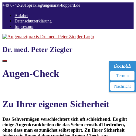
Direkt
+49 6742-2016
praxis@augenarzt-boppard.de
zum
Inhalt
Anfahrt
Datenschutzerklärung
Impressum
Dr. med. Peter Ziegler
Augen-Check
Termin
Nachricht
Zu Ihrer eigenen Sicherheit
Das Sehvermögen verschlechtert sich oft schleichend. Es gibt
einige Augenkrankheiten die das Sehen ernsthaft bedrohen,
ohne dass man es zunächst selbst spürt. Zu Ihrer Sicherheit
bieten wir Ihnen daher speziellen Augen-Check an: